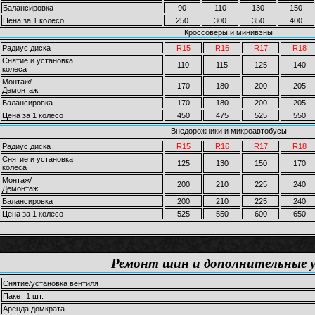
Балансировка
90
110
130
150
Цена за 1 колесо
250
300
350
400
Кроссоверы и минивэны
Радиус диска
R15
R16
R17
R18
Снятие и установка
110
115
125
140
колеса
Монтаж/
170
180
200
205
Демонтаж
Балансировка
170
180
200
205
Цена за 1 колесо
450
475
525
550
Внедорожники и микроавтобусы
Радиус диска
R15
R16
R17
R18
Снятие и установка
125
130
150
170
колеса
Монтаж/
200
210
225
240
Демонтаж
Балансировка
200
210
225
240
Цена за 1 колесо
525
550
600
650
Ремонт шин и дополнительные у
Снятие/установка вентиля
Пакет 1 шт.
Аренда домкрата