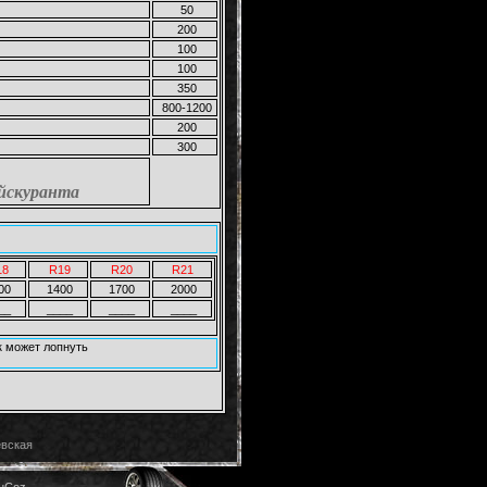
50
200
100
100
350
800-1200
200
300
йскуранта
18
R19
R20
R21
00
1400
1700
2000
__
____
____
____
к может лопнуть
евская