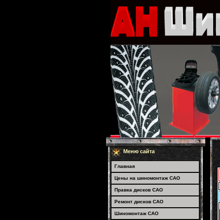
Меню сайта
Главная
Цены на шиномонтаж САО
Правка дисков САО
Ремонт дисков САО
Шиномонтаж САО