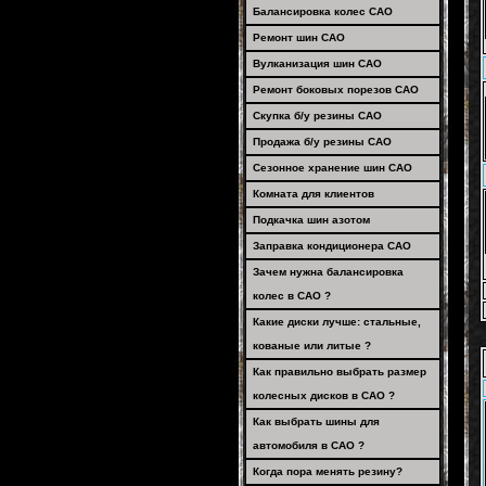
Балансировка колес САО
Ремонт шин САО
Вулканизация шин САО
Ремонт боковых порезов САО
Скупка б/у резины САО
Продажа б/у резины САО
Сезонное хранение шин САО
Комната для клиентов
Подкачка шин азотом
Заправка кондиционера САО
Зачем нужна балансировка
колес в САО ?
Какие диски лучше: стальные,
кованые или литые ?
Как правильно выбрать размер
колесных дисков в САО ?
Как выбрать шины для
автомобиля в САО ?
Когда пора менять резину?