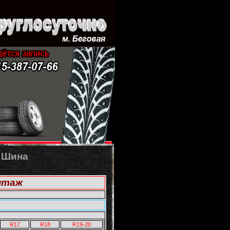
Шина
нтаж
R17
R18
R19-20