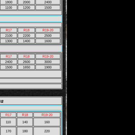
1800
2000
2400
1100
1200
1500
R17
R18
R19-20
2100
2200
2500
1300
1400
1600
R17
R18
R19-20
2400
2600
3000
1500
1650
1900
жа
R17
R18
R19-20
110
140
160
170
180
220