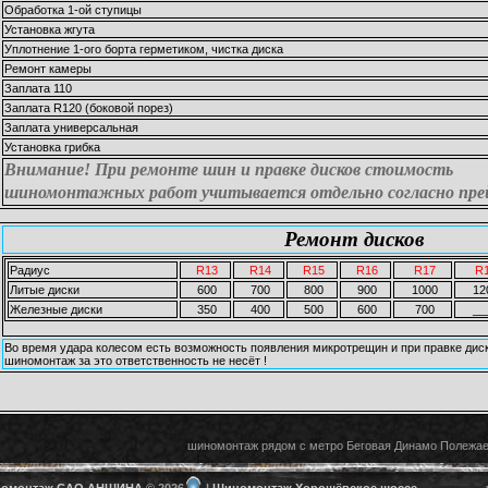
Обработка 1-ой ступицы
Установка жгута
Уплотнение 1-ого борта герметиком, чистка диска
Ремонт камеры
Заплата 110
Заплата R120 (боковой порез)
Заплата универсальная
Установка грибка
Внимание! При ремонте шин и правке дисков стоимость
шиномонтажных работ учитывается отдельно согласно пре
Ремонт дисков
Радиус
R13
R14
R15
R16
R17
R
Литые диски
600
700
800
900
1000
12
Железные диски
350
400
500
600
700
__
Во время удара колесом есть возможность появления микротрещин и при правке дис
шиномонтаж за это ответственность не несёт !
шиномонтаж рядом с метро Беговая Динамо Полежа