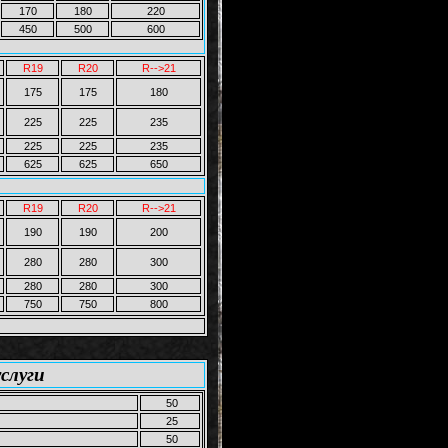
170
180
220
450
500
600
R19
R20
R-->21
175
175
180
225
225
235
225
225
235
625
625
650
R19
R20
R-->21
190
190
200
280
280
300
280
280
300
750
750
800
слуги
50
25
50