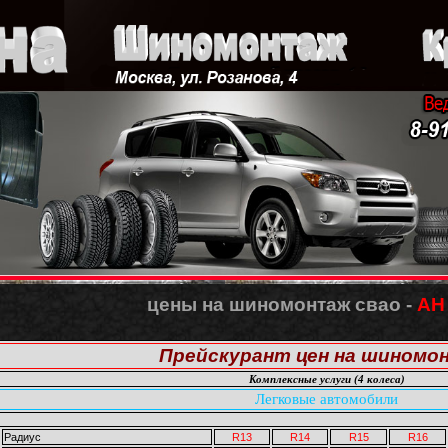
цены на шиномонтаж свао -
АН
Прейскурант цен на шиномо
Комплексные услуги (4 колеса)
Легковые автомобили
Радиус
R13
R14
R15
R16