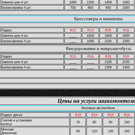
Замена шин 4 шт.
1000
1200
1400
1600
Балансировка 4 шт.
700
800
900
1000
Кроссоверы и минивэны
Радиус
R13
R14
R15
R16
Замена шин 4 шт.
____
1600
1800
1900
Балансировка 4 шт.
____
1000
1100
1200
Внедорожники и микроавтобусы
Радиус
R13
R14
R15
R16
Замена шин 4 шт.
____
____
2100
2200
Балансировка 4 шт.
____
____
1300
1400
Цены на услуги шиномонто
Легковые автомобили
Радиус диска
R13
R14
R15
R16
Снятие и установка
70
80
90
100
колеса
Монтаж/
90
110
130
150
Демонтаж