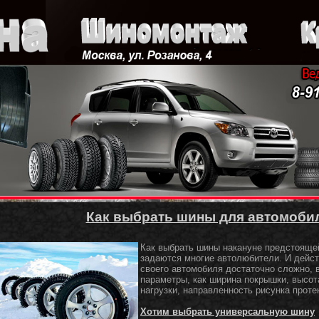
Как выбрать шины для автомоби
Как выбрать шины накануне предстояще
задаются многие автолюбители. И дейс
своего автомобиля достаточно сложно, 
параметры, как ширина покрышки, высот
нагрузки, направленность рисунка протек
Хотим выбрать универсальную шину