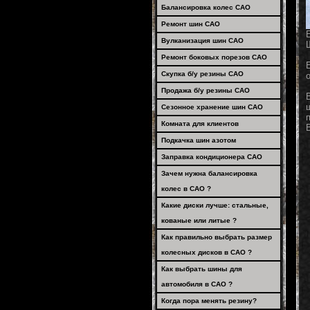
Балансировка колес САО
Ремонт шин САО
Вулканизация шин САО
Ремонт боковых порезов САО
Скупка б/у резины САО
Продажа б/у резины САО
Сезонное хранение шин САО
Комната для клиентов
Подкачка шин азотом
Заправка кондиционера САО
Зачем нужна балансировка
колес в САО ?
Какие диски лучше: стальные,
кованые или литые ?
Как правильно выбрать размер
колесных дисков в САО ?
Как выбрать шины для
автомобиля в САО ?
Когда пора менять резину?