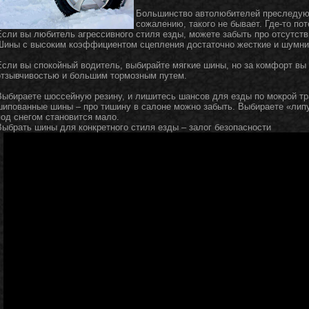
Большинство автолюбителей преследуют
сожалению, такого не бывает. Где-то по
Если вы любитель агрессивного стиля езды, можете забыть про отсутст
Шины с высоким коэффициентом сцепления достаточно жесткие и шумни
Если вы спокойный водитель, выбирайте мягкие шины, но за комфорт вы
отзывчивостью и большим тормозным путем.
Выбираете шоссейную резину, и лишитесь шансов для езды по мокрой тр
шипованные шины – про тишину в салоне можно забыть. Выбираете «лип
под снегом становится мало.
Выбрать шины для конкретного стиля езды – залог безопасности