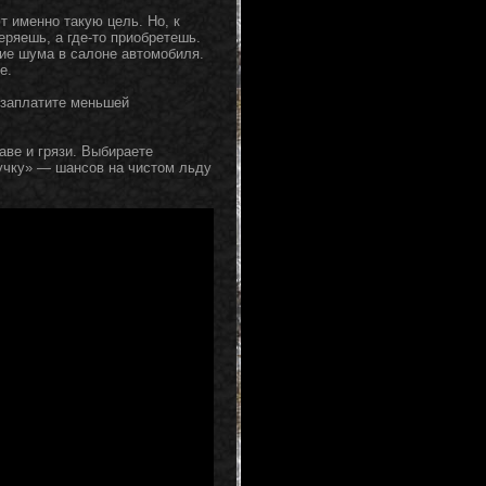
 именно такую цель. Но, к
теряешь, а где-то приобретешь.
вие шума в салоне автомобиля.
е.
 заплатите меньшей
аве и грязи. Выбираете
учку» — шансов на чистом льду