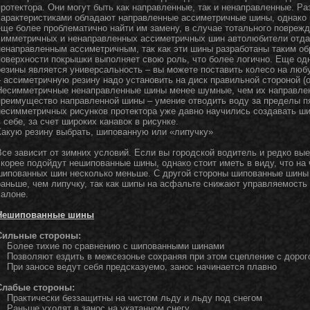
протектора. Они могут быть как направленные, так и ненаправленные. Р
характеристиками обладают направленные ассиметричные шины, однако и
еще более проблематично найти им замену, в случае тотального повреж
симметричных и ненаправленных ассиметричных шин автолюбители отда
ненаправленным ассиметричным, так как эти шины разработаны таким об
поверхности покрышки выполняет свою роль, что более логично. Еще о
резины является универсальность – вы можете поставить колесо на люб
– ассиметричную резину надо установить на диск правильной стороной (o
Несимметричные ненаправленные шины менее шумные, чем их направлен
преимущество направленной шины – умение отводить воду за пределы пя
несимметричных рисунков протектора уже давно научились создавать ш
в себе, за счет широких канавок в рисунке.
Какую резину выбрать, шипованную или «липучку»
Все зависит от зимних условий. Если вы городской водитель и редко вы
скорее подойдут нешипованные шины, однако стоит иметь в виду, что на 
шипованных шин несколько меньше. С другой стороны шипованные шины 
раньше, чем липучку, так как шипы на асфальте снижают управляемость
салоне.
Нешипованные шины
Сильные стороны:
Более тихие по сравнению с шипованными шинами
Позволяют ездить в межсезонье сохраняя при этом сцепление с дорого
При заносе ведут себя предсказуемо, занос начинается плавно
Слабые стороны:
Практически беззащитны на чистом льду и льду под снегом
Раньше уходят в занос на укатанном снегу