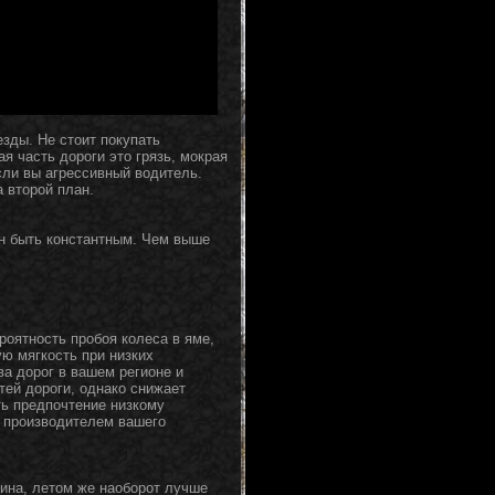
зды. Не стоит покупать
я часть дороги это грязь, мокрая
сли вы агрессивный водитель.
 второй план.
ен быть константным. Чем выше
роятность пробоя колеса в яме,
ю мягкость при низких
ва дорог в вашем регионе и
тей дороги, однако снижает
ь предпочтение низкому
 производителем вашего
зина, летом же наоборот лучше