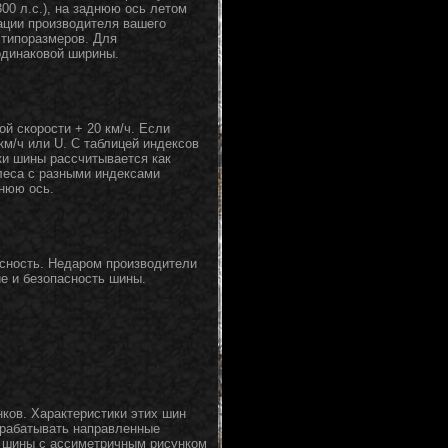
00 л.с.), на заднюю ось летом
ации производителя вашего
 типоразмеров. Для
одинаковой ширины.
й скорости + 20 км/ч. Если
км/ч или U. С таблицей индексов
ки шины рассчитывается как
леса с разными индексами
днюю ось.
пасность. Недаром производители
е и безопасность шины.
ков. Характеристики этих шин
зрабатывать направленные
а шины с ассиметричным рисунком