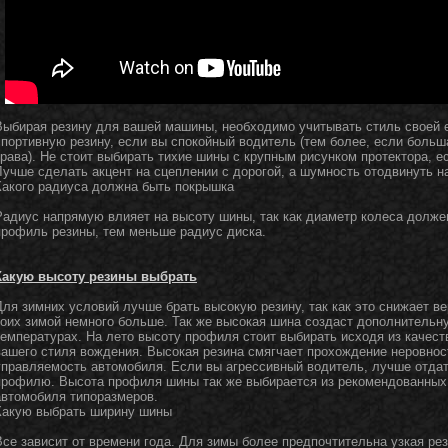
Выбирая резину для вашей машины, необходимо учитывать стиль своей е
спортивную резину, если вы спокойный водитель (тем более, если больша
трава). Не стоит выбирать тихие шины с крупным рисунком протектора, е
Лучше сделать акцент на сцеплении с дорогой, а шумность отодвинуть на
Какого радиуса должна быть покрышка
Радиус напрямую влияет на высоту шины, так как диаметр колеса долж
профиль резины, тем меньше радиус диска.
Какую высоту резины выбрать
Для зимних условий лучше брать высокую резину, так как это снижает ве
коих зимой немного больше. Так же высокая шина создаст дополнительну
температурах. На лето высоту профиля стоит выбирать исходя из качест
вашего стиля вождения. Высокая резина смягчает прохождение неровнос
управляемость автомобиля. Если вы агрессивный водитель, лучше отдат
профилю. Высота профиля шины так же выбирается из рекомендованных
автомобиля типоразмеров.
Какую выбрать ширину шины
Все зависит от времени года. Для зимы более предпочтительна узкая ре