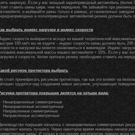
взять широкую. Если у вас мощный заднеприводный автомобиль (более 3
стоит ставить шины шире, чем на переднюю. Не забывайте про рекоменд
автомобиля, и выбирайте шины только в рамках, установленных заводом
переднеприводных и полноприводных автомобилей резина должна быть 
Как выбрать индекс нагрузки и индекс скорости
Индекс скорости выбирается исходя из вашей теоретической максимально
быстрее 180 км/ч вы не ездите – индекс скорости шины должен быть 200 
скорости и нагрузки вы можете ознакомиться в википедии. Индекс нагруз
половина максимальной массы вашего автомобиля + 10%. Если у вас ко
нагрузки и скорости, более прочную резину необходимо ставить на пере
Какой рисунок протектора выбрать
Не стоит пренебрегать рисунком протектора, так как это влияет на безо
автошин трудятся над созданием новых рисунков, улучшающих поведени
Рисунки протектора покрышек делятся на четыре вида:
Ненаправленные симметричные
Ненаправленные ассиметричные
Направленные симметричные
Направленные ассиметричные
Производство покрышек началось с ненаправленных симметричных рисун
оставляют желать лучшего. Через некоторое время инженеры начали ра
симметричные шины. И только в последнее десятилетие пришла мода н