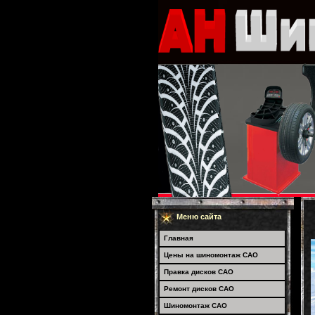
Меню сайта
Главная
Цены на шиномонтаж САО
Правка дисков САО
Ремонт дисков САО
Шиномонтаж САО