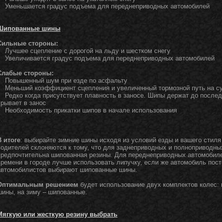
Уменьшается градус подъема для переднеприводных автомобилей
Шипованные шины
Сильные стороны:
Лучшее сцепление с дорогой на льду и шестком снегу
Увеличивается градус подъема для переднеприводных автомобилей
Слабые стороны:
Повышенный шум при езде по асфальту
Меньший коэффициент сцепления и увеличенный тормозной путь на с
Редко когда присутствует плавность в заносе. Шипы держат до последн
срывает в занос
Необходимость прикатки шипов в начале использования
В итоге
: выбирайте зимние шины исходя из условий езды и вашего стил
водителей склоняются к тому, что для заднеприводных и полноприводны
предпочтительна шипованная резины. Для переднеприводных автомобил
времени в городе лучше использовать липучку, если же автомобиль пост
автомобилистов выбирают шипованные шины.
Оптимальным решением
будет использование двух комплектов колес:
шины, на зиму – шипованные.
Мягкую или жесткую резину выбрать