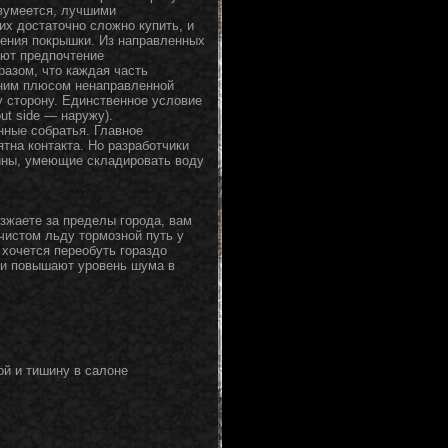
азумеется, лучшими
х достаточно сложно купить, и
дения покрышки. Из направленных
ют предпочтение
разом, что каждая часть
дним плюсом ненаправленной
у сторону. Единственное условие
ut side — наружу).
ные собратья. Главное
тна контакта. Но разработчики
ины, умеющие складировать воду
езжаете за пределы города, вам
чистом льду тормозной путь у
хочется переобуть гораздо
 и повышают уровень шума в
й и тишину в салоне