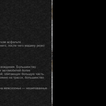
ухом асфальте
его, после чего машину резко
я вождения. Большинство
х автомобилей более
ей, обитающих большую часть
оянно на трассе, большинство
 на межсезонье — нешипованные