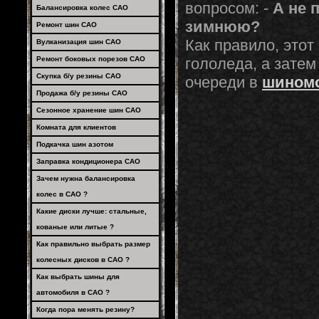
вопросом: -
А не 
Балансировка колес САО
зимнюю?
Ремонт шин САО
Как правило, этот
Вулканизация шин САО
Ремонт боковых порезов САО
гололеда, а затем
Скупка б/у резины САО
очереди в
шином
Продажа б/у резины САО
Сезонное хранение шин САО
Комната для клиентов
Подкачка шин азотом
Заправка кондиционера САО
Зачем нужна балансировка
колес в САО ?
Какие диски лучше: стальные,
кованые или литые ?
Как правильно выбрать размер
колесных дисков в САО ?
Как выбрать шины для
автомобиля в САО ?
Когда пора менять резину?