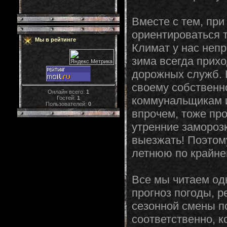
Вместе с тем, при
ориентироваться 
Мы в рейтинге
Климат у нас непр
зима всегда прих
дорожных служб. 
своему собственн
Онлайн всего:
1
коммунальщикам и
Гостей:
1
Пользователей:
0
впрочем, тоже пр
утренние заморозк
выезжать! Поэтом
летнюю по крайне
Все мы читаем одн
прогноз погоды, 
сезонной смены п
соответственно, к