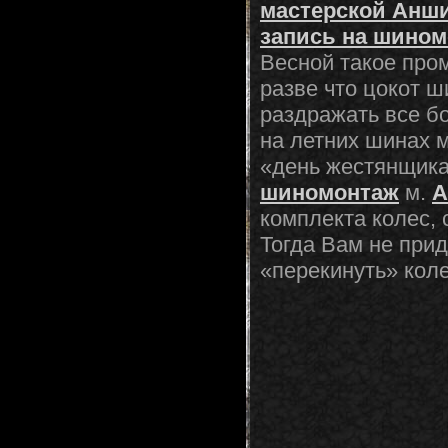
мастерской Анш
запись на шино
Весной такое про
разве что цокот ш
раздражать все б
на летних шинах 
«день жестянщика
шиномонтаж
м.
А
комплекта колес, 
Тогда Вам не прид
«перекинуть» кол