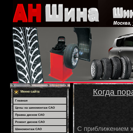
Когда пор
Меню сайта
Главная
Цены на шиномонтаж САО
Правка дисков САО
Ремонт дисков САО
С приближением х
Шиномонтаж САО