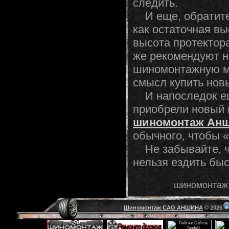
следить.
И еще, обратите
как остаточная в
высота протектор
же рекомендуют н
шиномонтажную ма
смысл купить нов
И напоследок еще
приобрели новый 
шиномонтаж Ан
обычного, чтобы 
Не забывайте, чт
нельзя ездить быс
шиномонтаж 
Шиномонтаж САО АНШИНА
© 2026