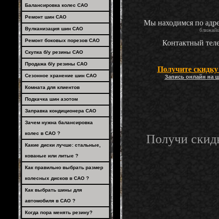
Балансировка колес САО
Ремонт шин САО
Мы находимся по адр
Вулканизация шин САО
ближай
Ремонт боковых порезов САО
Контактный теле
Скупка б/у резины САО
Продажа б/у резины САО
Получите скидк
Сезонное хранение шин САО
Запись онлайн на 
Комната для клиентов
Подкачка шин азотом
Заправка кондиционера САО
Зачем нужна балансировка
колес в САО ?
Получи скид
Какие диски лучше: стальные,
кованые или литые ?
Как правильно выбрать размер
колесных дисков в САО ?
Как выбрать шины для
автомобиля в САО ?
Когда пора менять резину?