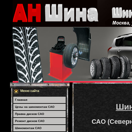
Меню сайта
Главная
Ши
Цены на шиномонтаж САО
Правка дисков САО
САО (Север
Ремонт дисков САО
Шиномонтаж САО