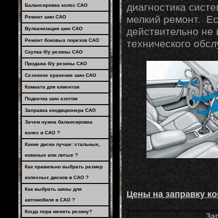
диагностика сист
Балансировка колес САО
мелкий ремонт. Е
Ремонт шин САО
Вулканизация шин САО
действительно не 
Ремонт боковых порезов САО
технического обсл
Скупка б/у резины САО
Продажа б/у резины САО
Сезонное хранение шин САО
Комната для клиентов
Подкачка шин азотом
Заправка кондиционера САО
Зачем нужна балансировка
колес в САО ?
Какие диски лучше: стальные,
кованые или литые ?
Как правильно выбрать размер
колесных дисков в САО ?
Как выбрать шины для
Цены на заправку ко
автомобиля в САО ?
Когда пора менять резину?
За