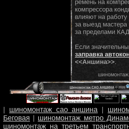
ремень на компре
компрессора конд
влияют на работу
за выезд мастера 
за пределами КАД 
Если значительны
заправка
автоко
<<Аншина>>
.
шиномонтаж 
Шиномонтаж САО АНШИНА
© 2026
|
шиномонтаж сао аншина
|
шино
Беговая
|
шиномонтаж метро Динам
шиномонтаж на третьем транспорт