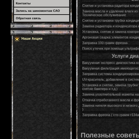
Контакты
Снятие и установка радитора конд
Запись на шиномонтаж САО
Замена масла и удаление влаги из
Техническое обслуживание
Обратная связь
Снятие и установки трубки кондиц
Замена радиатора и конденсатора 
Установка, снятие и замена компр
Аргоновая сварка элементов конди
Наши Акции
Заправка 100 грамм фреона
Поиск утечек при помощи ультрафи
Услуги ди
Вакуумная экспресс диагностика к
Вакуумная фильтрация имеющегося
Заправка системы кондициониров
UV-краситель, добавление в систе
Установка и снятие, замена трубки
снятие бампера и т.д.)
Замена уплотнительной мажеты на
Откачка отработанного масла и фр
Замена нипеля высокого и низкого
)
Заправка фреона ( сто грамм r134a
Полезные совет