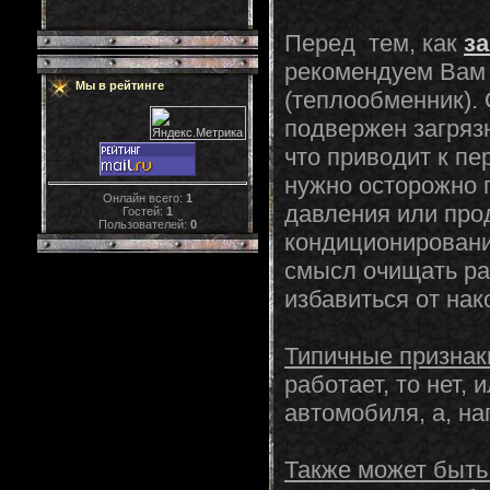
Перед тем, как
з
рекомендуем Вам 
Мы в рейтинге
(теплообменник). 
подвержен загрязн
что приводит к пе
нужно осторожно 
Онлайн всего:
1
давления или про
Гостей:
1
Пользователей:
0
кондиционировани
смысл очищать ра
избавиться от нак
Типичные признак
работает, то нет,
автомобиля, а, на
Также может быть