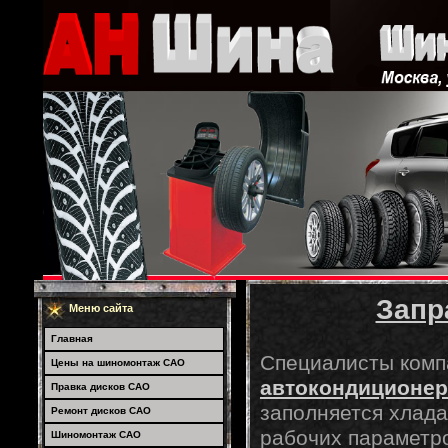
Запр
Меню сайта
Главная
Специалисты ком
Цены на шиномонтаж САО
автокондиционер
Правка дисков САО
заполняется хлада
Ремонт дисков САО
рабочих параметр
Шиномонтаж САО